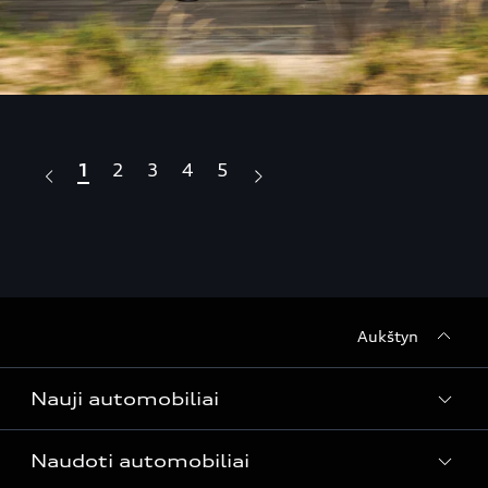
1
2
3
4
5
Aukštyn
Nauji automobiliai
Naudoti automobiliai
Modeliai