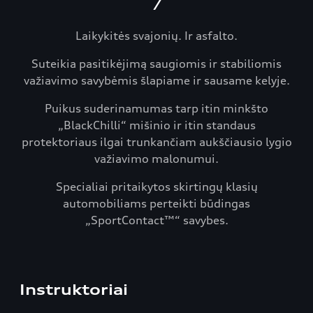
7
Laikykitės svajonių. Ir asfalto.
Suteikia pasitikėjimą saugiomis ir stabiliomis
važiavimo savybėmis šlapiame ir sausame kelyje.
Puikus suderinamumas tarp itin minkšto
„BlackChilli“ mišinio ir itin standaus
protektoriaus ilgai trunkančiam aukščiausio lygio
važiavimo malonumui.
Specialiai pritaikytos skirtingų klasių
automobiliams perteikti būdingas
„SportContact™“ savybes.
Instruktoriai