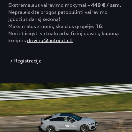
Ekstremalaus vairavimo mokymai –
449 € / asm.
Nepraleiskite progos patobulinti vairavimo
įgūdžius dar šį sezoną!
Maksimalus žmonių skaičius grupėje:
16
.
Norint įsigyti virtualų arba fizinį dovanų kuponą
kreiptis
driving@autojuta.lt
-> Registracija