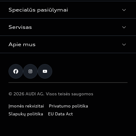
Automobiliai sandėlyje
Specialūs pasiūlymai
Naudoti automobiliai
Audi Lizingas
Servisas
Specialūs pasiūlymai
Apie mus
Servisas
Kontaktai
© 2026 AUDI AG. Visos teisės saugomos
Įmonės rekvizitai
Privatumo politika
Slapukų politika
EU Data Act