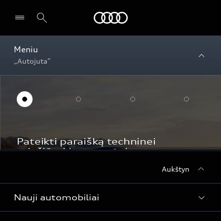
Audi
Meniu
„Autojuta“
Aukštyn
Nauji automobiliai