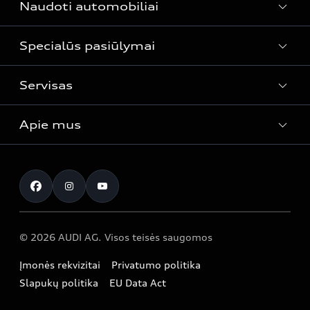
Naudoti automobiliai
Modeliai
Automobiliai sandėlyje
Specialūs pasiūlymai
Naudoti automobiliai
Audi Lizingas
Servisas
Specialūs pasiūlymai
Apie mus
Servisas
Kontaktai
© 2026 AUDI AG. Visos teisės saugomos
Įmonės rekvizitai
Privatumo politika
Slapukų politika
EU Data Act